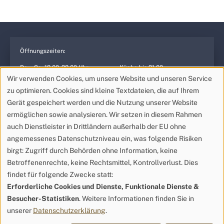
u
e
n
n
d
s
Öffnungszeiten:
c
h
Do. – So. 12:00-22:00 Uhr
Küche bis 21:00
Mo. – Mi. geschlossen
Reservierung jederzeit
w
Wir verwenden Cookies, um unsere Website und unseren Service
möglich
a
zu optimieren. Cookies sind kleine Textdateien, die auf Ihrem
r
Gerät gespeichert werden und die Nutzung unserer Website
z
ermöglichen sowie analysieren. Wir setzen in diesem Rahmen
Restaurant Fossil
e
auch Dienstleister in Drittländern außerhalb der EU ohne
Kellergasse 6K
+43 2683 21 025
n
angemessenes Datenschutzniveau ein, was folgende Risiken
7083 Purbach
hallo@­restaurantfossil.at
N
birgt: Zugriff durch Behörden ohne Information, keine
Österreich
ü
Betroffenenrechte, keine Rechtsmittel, Kontrollverlust. Dies
s
findet für folgende Zwecke statt:
s
Erforderliche Cookies und Dienste, Funktionale Dienste &
e
Besucher-Statistiken
. Weitere Informationen finden Sie in
n
unserer
Datenschutzerklärung
.
JETZT RESERVIEREN