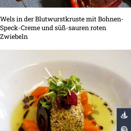
k
r
Wels in der Blutwurstkruste mit Bohnen-
u
Speck-Creme und süß-sauren roten
s
t
Zwiebeln
e
m
B
i
l
t
u
B
t
o
w
h
u
n
r
e
s
n
t
-
p
S
r
p
a