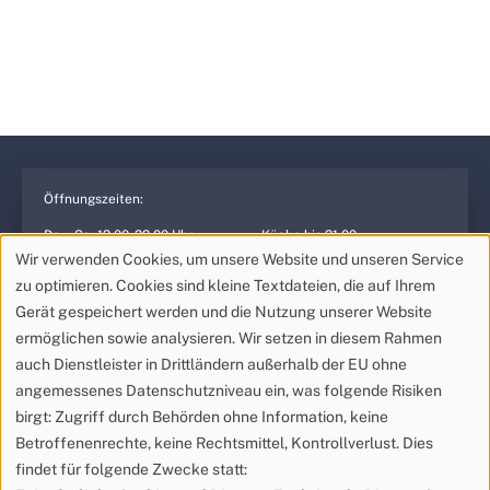
F
&
A
Öffnungszeiten:
Do. – So. 12:00-22:00 Uhr
Küche bis 21:00
Mo. – Mi. geschlossen
Reservierung jederzeit
Wir verwenden Cookies, um unsere Website und unseren Service
möglich
zu optimieren. Cookies sind kleine Textdateien, die auf Ihrem
Gerät gespeichert werden und die Nutzung unserer Website
ermöglichen sowie analysieren. Wir setzen in diesem Rahmen
Restaurant Fossil
auch Dienstleister in Drittländern außerhalb der EU ohne
Kellergasse 6K
+43 2683 21 025
angemessenes Datenschutzniveau ein, was folgende Risiken
7083 Purbach
hallo@­restaurantfossil.at
birgt: Zugriff durch Behörden ohne Information, keine
Österreich
Betroffenenrechte, keine Rechtsmittel, Kontrollverlust. Dies
findet für folgende Zwecke statt: