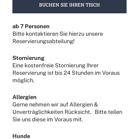
B
BUCHEN SIE IHREN TISCH
U
C
H
ab 7 Personen
E
Bitte kontaktieren Sie hierzu unsere
N
Reservierungsabteilung!
S
I
E
Stornierung
I
Eine kostenfreie Stornierung Ihrer
H
Reservierung ist bis 24 Stunden im Voraus
R
möglich.
E
N
T
Allergien
I
Gerne nehmen wir auf Allergien &
S
Unverträglichkeiten Rücksicht. Bitte teilen
C
Sie uns diese im Voraus mit.
H
Hunde