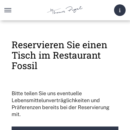
i
O
p
e
n
M
e
Reservieren Sie einen
n
u
Tisch im Restaurant
Fossil
Bitte teilen Sie uns eventuelle
Lebensmittelunverträglichkeiten und
Präferenzen bereits bei der Reservierung
mit.